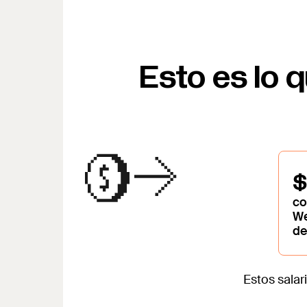
Esto es lo 
$
co
We
de
Estos sala