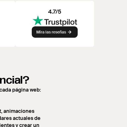
4.7/5
Mira las reseñas
ncial?
 cada página web:
t, animaciones
dares actuales de
cientes y crear un