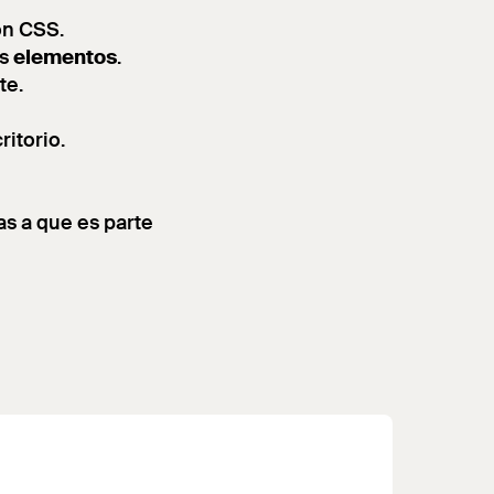
on CSS.
os
elementos
.
te.
ritorio.
s a que es parte