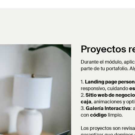
Proyectos re
Durante el módulo, apli
parte de tu portafolio. 
1.
Landing page person
responsivo, cuidando
es
2.
Sitio web de negocio
caja
, animaciones y opt
3.
Galería Interactiva
: 
con
código
limpio.
Los proyectos son revisa
garantizar que domines 