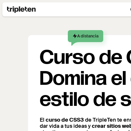
A distancia
Curso de
Domina el
estilo de 
El
curso de CSS3
de TripleTen te en
dar vida a tus ideas y
crear sitios we