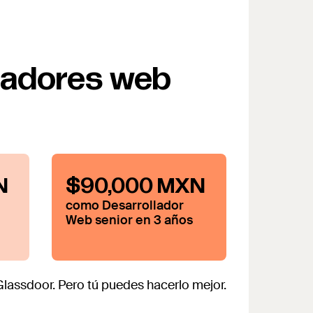
lladores web
N
$90,000 MXN
como Desarrollador
Web senior en 3 años
assdoor. Pero tú puedes hacerlo mejor.