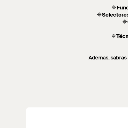
🔷
Fun
🔷
Selectore
🔷
🔷
Técn
Además, sabrás 