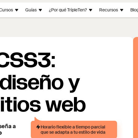
Cursos
Guías
¿Por qué TripleTen?
Recursos
Blo
 CSS3:
 diseño y
sitios web
seña a
Horario flexible a tiempo parcial
b
que se adapta a tu estilo de vida