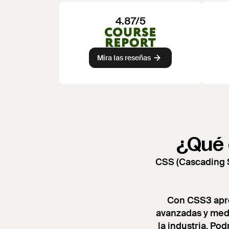
4.87/5
Mira las reseñas
¿Qué 
CSS (Cascading S
Con CSS3 apre
avanzadas y medi
la industria. Pod