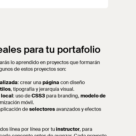
ales para tu portafolio
carás lo aprendido en proyectos que formarán
Algunos de estos proyectos son:
alizada
: crear una
página
con diseño
tilos
, tipografía y jerarquía visual.
 local
: uso de
CSS3
para branding,
modelo de
imización móvil.
aplicación de
selectores
avanzados y efectos
dos línea por línea por tu
instructor
, para
cada concepto antes de avanzar. Cada proyecto