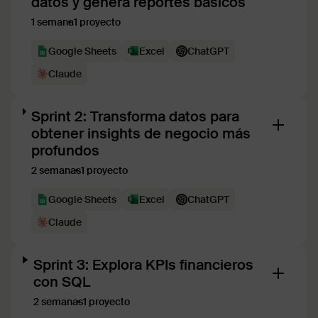
datos y genera reportes básicos
1 semana
1 proyecto
Google Sheets
Exсel
ChatGPT
Claude
Sprint 2: Transforma datos para
obtener insights de negocio más
profundos
2 semanas
1 proyecto
Google Sheets
Exсel
ChatGPT
Claude
Sprint 3: Explora KPIs financieros
con SQL
2 semanas
1 proyecto