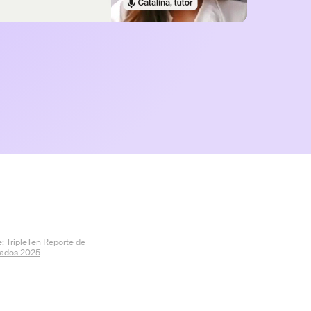
: TripleTen Reporte de
tados 2025