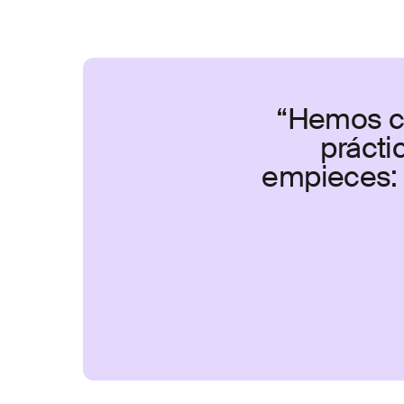
“Hemos co
prácti
empieces: 