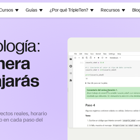
Cursos
Guías
¿Por qué TripleTen?
Recursos
Blo
logía:
nera
ajarás
ctos reales, horario
yo en cada paso del