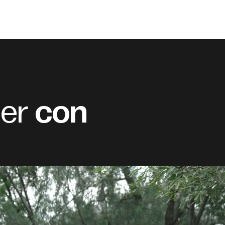
der
con