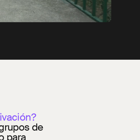
ivación?
 grupos de
o para