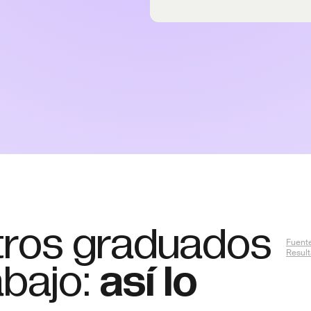
tros graduados
Fuente
Resul
abajo:
así lo