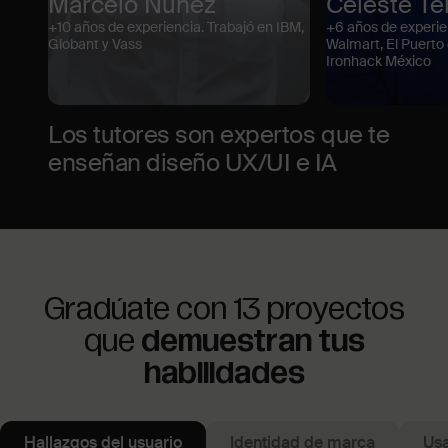
Marcelo Núñez
Celeste Té
+10 años de experiencia. Trabajó en IBM,
+6 años de experie
Globant y Vass
Walmart, El Puerto d
Ironhack México
Los tutores son expertos que te
enseñan diseño UX/UI e IA
Gradúate con 13 proyectos
que
demuestran tus
habilidades
Hallazgos del usuario
Identidad de marca
Usa