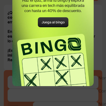
Haz el quiz, arma tu bingo y explora
una carrera en tech más equilibrada
con hasta un 40% de descuento.
¿Quieres formar parte de la
creación de
contenidos web
, pero no sabes por dónde
empezar?
Juega al bingo
En TripleTen hemos creado este
programa
especializado en HTML,
donde podrás aprender
lo elemental del desarrollo web para comenzar.
¡Este no es un curso aislado más, sino un
módulo
inicial
de nuestro programa de desarrollo web!
Reserva tu lugar antes del 26 de agosto