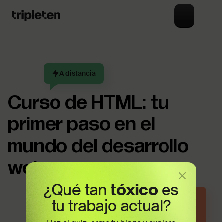
A distancia
Curso de HTML: tu
primer paso en el
mundo del desarrollo
web
¿Qué tan
tóxico
es
Horario flexible a tiempo
tu trabajo actual?
parcial que se adapta a tu
estilo de vida