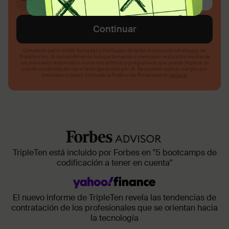
TripleTen está incluido por Forbes en "5 bootcamps de
codificación a tener en cuenta"
El nuevo informe de TripleTen revela las tendencias de
contratación de los profesionales que se orientan hacia
la tecnología