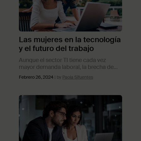
Las mujeres en la tecnología
y el futuro del trabajo
Aunque el sector TI tiene cada vez
mayor demanda laboral, la brecha de
género aún impide una mayor
Febrero 26, 2024
Paola Sifuentes
participación de mujeres estas áreas. En
este artículo exploramos el papel de las
mujeres en la tecnología y por qué son
importantes para el desarrollo
tecnológico.