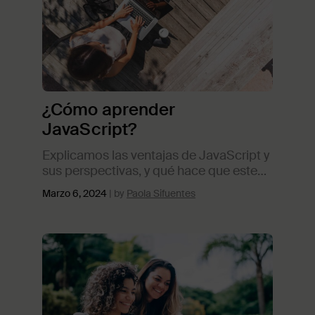
¿Cómo aprender
JavaScript?
Explicamos las ventajas de JavaScript y
sus perspectivas, y qué hace que este
lenguaje de programación sea tan
Marzo 6, 2024
Paola Sifuentes
popular en el desarrollo web moderno.