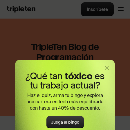
Inscríbete
TripleTen Blog de
Programación
¿Qué tan
tóxico
es
Contenido sobre carrera,
educación, tecnología y
tu trabajo actual?
mucho más en un solo lugar
Haz el quiz, arma tu bingo y explora
una carrera en tech más equilibrada
con hasta un 40% de descuento.
Juega al bingo