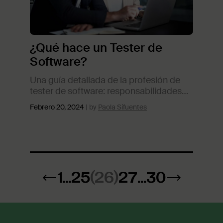
¿Qué hace un Tester de
Software?
Una guía detallada de la profesión de
tester de software: responsabilidades
laborales, competencias necesarias y
Febrero 20, 2024
Paola Sifuentes
cómo iniciar tu carrera profesional en
este campo.
←
1
...
25
(26)
27
...
30
→