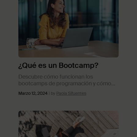
¿Qué es un Bootcamp?
Descubre cómo funcionan los
bootcamps de programación y cómo
elegir el programa de TripleTen
Marzo 12, 2024
Paola Sifuentes
adecuado para ti.