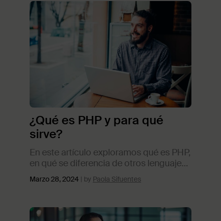
¿Qué es PHP y para qué
sirve?
En este artículo exploramos qué es PHP,
en qué se diferencia de otros lenguajes
de programación y algunas cuáles son
Marzo 28, 2024
Paola Sifuentes
sus ventajas para el desarrollo de sitios
web.