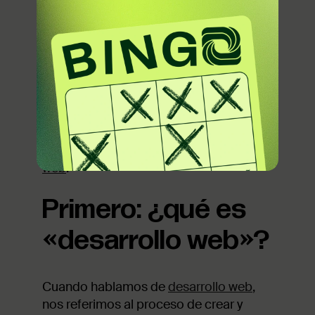
¿Desarrollar código para la web?
Ese es
el propósito del desarrollo web. Veamos
las diferencias entre front end y back
end, qué métodos y lenguajes de
programación se utilizan para crear
proyectos web, y brevemente cómo
comenzar
una carrera en el desarrollo
web
.
Primero: ¿qué es
«desarrollo web»?
Cuando hablamos de
desarrollo web
,
nos referimos al proceso de crear y