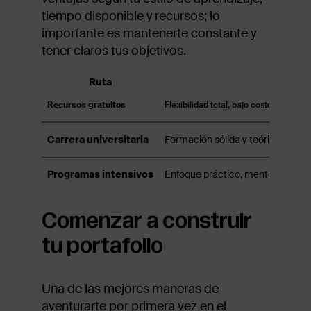
tiempo disponible y recursos; lo
importante es mantenerte constante y
tener claros tus objetivos.
Ruta
Be
Recursos gratuitos
Flexibilidad total, bajo costo, acceso
Carrera universitaria
Formación sólida y teórica, títul
Programas intensivos
Enfoque práctico, mentoría pers
Comenzar a construir
tu portafolio
Una de las mejores maneras de
aventurarte por primera vez en el