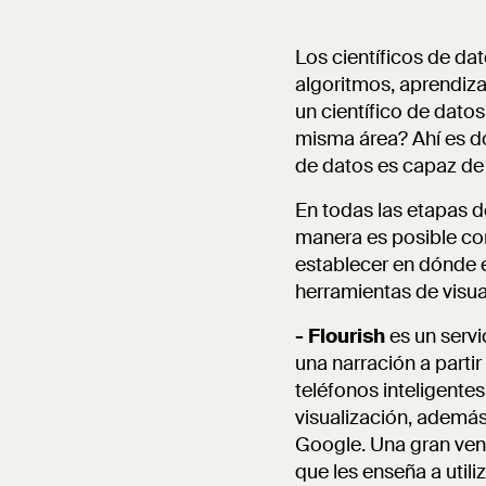
Los científicos de da
algoritmos, aprendiz
un científico de dato
misma área? Ahí es don
de datos es capaz de 
En todas las etapas de
manera es posible com
establecer en dónde 
herramientas de visua
- Flourish
es un servi
una narración
a parti
teléfonos inteligente
visualización, además
Google. Una gran vent
que les enseña a utili