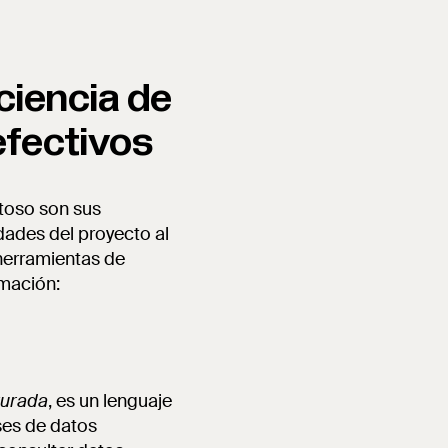
ciencia de
efectivos
itoso son sus
dades del proyecto al
 herramientas de
amación:
turada
, es un lenguaje
ses de datos