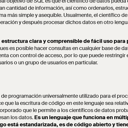
ipal objetivo de SQL es que el científico de datos pueda
an cantidad de información, así como ordenarlos, estruc
rma más simple y asequible. Usualmente, el científico de
peración y después procesar dichos datos en otro leng
estructura clara y comprensible de fácil uso para 
pues es posible hacer consultas en cualquier base de da
ta con control de acceso, por lo que puede restringir 
uarios o un grupo de usuarios en particular.
e de programación universalmente utilizado para el pro
e que la escritura de código en este lenguaje sea relati
corporado que le permite a los científicos de datos prob
esan los datos.
Es un lenguaje que funciona en múlti
igo está estandarizada, es de código abierto y ti