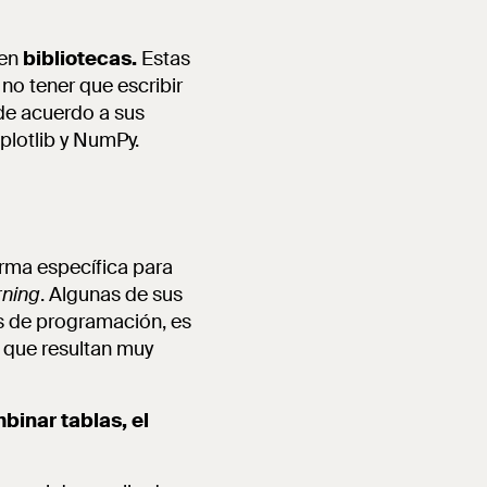
ten
bibliotecas.
Estas
no tener que escribir
de acuerdo a sus
plotlib y NumPy.
orma específica para
rning
. Algunas de sus
as de programación, es
d que resultan muy
binar tablas, el