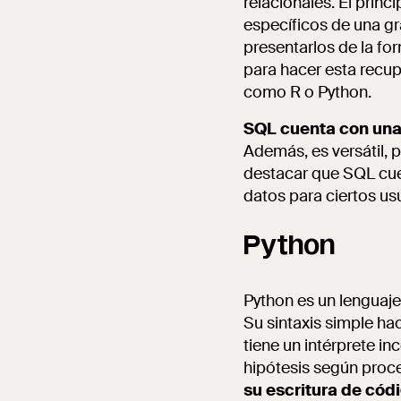
relacionales. El princ
específicos de una gr
presentarlos de la fo
para hacer esta recu
como R o Python.
SQL cuenta con una 
Además, es versátil, 
destacar que SQL cuen
datos para ciertos us
Python
Python es un lenguaj
Su sintaxis simple hac
tiene un intérprete in
hipótesis según proc
su escritura de cód