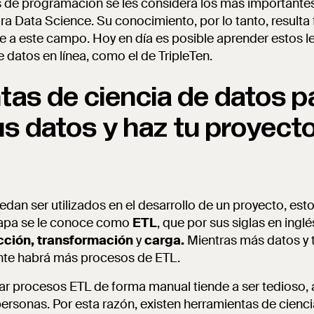
s de programación se les considera los más importantes
ra Data Science. Su conocimiento, por lo tanto, result
e a este campo. Hoy en día es posible aprender estos l
 datos en línea, como el de TripleTen.
tas de ciencia de datos p
us datos y haz tu proyect
edan ser utilizados en el desarrollo de un proyecto, est
tapa se le conoce como
ETL
, que por sus siglas en ingl
cción, transformación
y
carga.
Mientras más datos y t
nte habrá más procesos de ETL.
ar procesos ETL de forma manual tiende a ser tedioso
rsonas. Por esta razón, existen herramientas de cienc