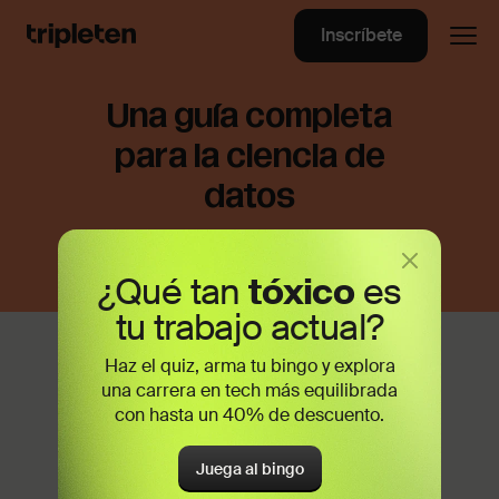
Inscríbete
Una guía completa
para la ciencia de
datos
¿Qué tan
tóxico
es
tu trabajo actual?
En las grandes empresas, un proyecto
Haz el quiz, arma tu bingo y explora
de ciencia de datos suele ser
una carrera en tech más equilibrada
con hasta un 40% de descuento.
implementado por un gran equipo de
diferentes especialistas en TI. Los
Juega al bingo
ingenieros de datos, los analistas de