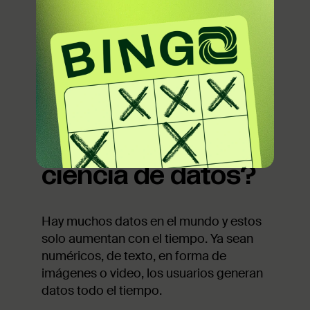
datos y los científicos de datos
participan en diferentes etapas del
trabajo. Los ingenieros y científicos de
datos participan en la recopilación de
datos y el aprendizaje automático.
Veamos en qué consiste el trabajo de
los científicos de datos.
Primero, ¿qué es la
ciencia de datos?
Hay muchos datos en el mundo y estos
solo aumentan con el tiempo. Ya sean
numéricos, de texto, en forma de
imágenes o video, los usuarios generan
datos todo el tiempo.