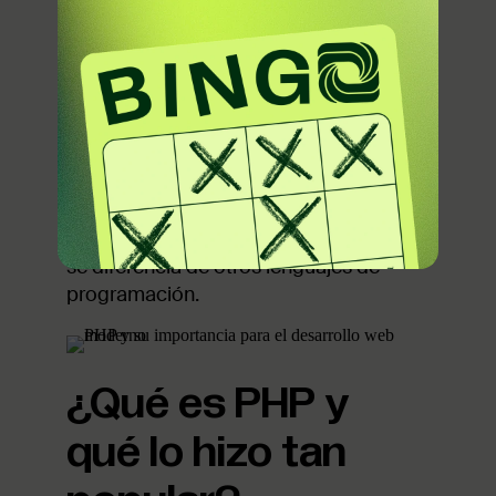
de programación web completo.
Originalmente fue creado para
desarrollar aplicaciones web, pero
durante el proceso de actualizaciones
se convirtió en un lenguaje de propósito
general.
En este artículo exploramos un poco
más a fondo qué es PHP, por qué se
volvió un lenguaje tan popular, y en qué
se diferencia de otros lenguajes de
programación.
¿Qué es PHP y
qué lo hizo tan