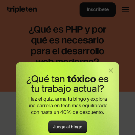
Inscríbete
¿Qué es PHP y por
qué es necesario
para el desarrollo
web moderno?
¿Qué tan
tóxico
es
tu trabajo actual?
Haz el quiz, arma tu bingo y explora
PHP es un lenguaje de programación
una carrera en tech más equilibrada
interpretado de propósito general que a
con hasta un 40% de descuento.
lo largo de dos décadas pasó de ser un
simple conjunto de
scripts
a un lenguaje
Juega al bingo