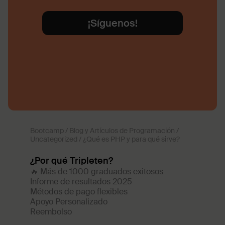
¡Síguenos!
Bootcamp
/
Blog y Artículos de Programación
/
Uncategorized
/
¿Qué es PHP y para qué sirve?
¿Por qué Tripleten?
🔥 Más de 1000 graduados exitosos
Informe de resultados 2025
Métodos de pago flexibles
Apoyo Personalizado
Reembolso