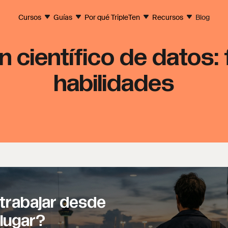
Cursos
Guías
Por qué TripleTen
Recursos
Blog
 científico de datos:
habilidades
trabajar desde
 lugar?