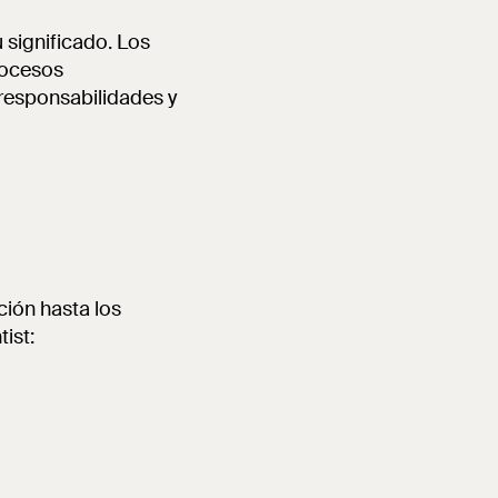
u significado. Los
rocesos
 responsabilidades y
ción hasta los
ist: