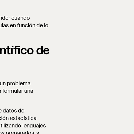
render cuándo
culas en función de lo
ntífico de
e un problema
a formular una
e datos de
ión estadística
tilizando lenguajes
s preparados, y