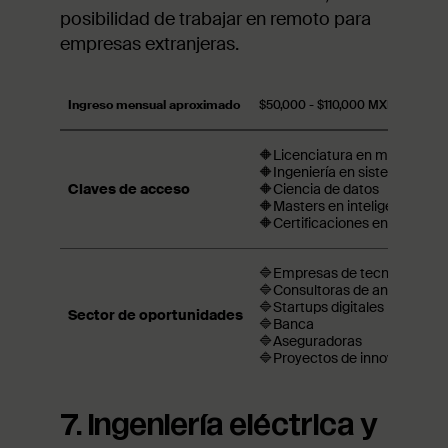
posibilidad de trabajar en remoto para
empresas extranjeras.
Ingreso mensual aproximado
$50,000 - $110,000 MXN
🔶Licenciatura en matemátic
🔶Ingeniería en sistemas
Claves de acceso
🔶Ciencia de datos
🔶Masters en inteligencia artif
🔶Certificaciones en Machine
🔷Empresas de tecnología
🔷Consultoras de análisis de 
🔷Startups digitales
Sector de oportunidades
🔷Banca
🔷Aseguradoras
🔷Proyectos de innovación en 
7. Ingeniería eléctrica y