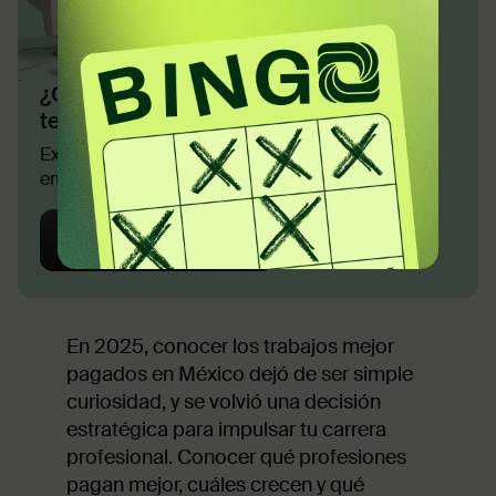
¿Cuánto puedes ganar en
tech?
Explora los salarios del mercado y
empieza una nueva profesión
Calcular salario
En 2025, conocer los trabajos mejor
pagados en México dejó de ser simple
curiosidad, y se volvió una decisión
estratégica para impulsar tu carrera
profesional. Conocer qué profesiones
pagan mejor, cuáles crecen y qué