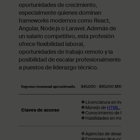
oportunidades de crecimiento,
especialmente quienes dominan
frameworks modernos como React,
Angular, Node.js o Laravel. Además de
un salario competitivo, esta profesión
ofrece flexibilidad laboral,
oportunidades de trabajo remoto y la
posibilidad de escalar profesionalmente
a puestos de liderazgo técnico.
Ingreso mensual aproximado
$45,000 - $95,000 MXN
🔶Licenciatura en ingeniería e
🔶Manejo de
HTML
,
CSS
,
Jav
Claves de acceso
🔶Conocimiento de frameworks 
🔶Habilidades en metodología
🔷Agencias de desarrollo web
🔷Empresas de e-commerce