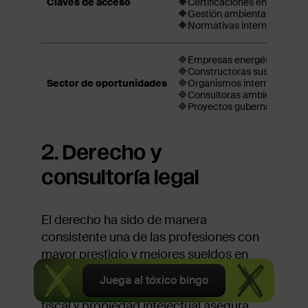
Claves de acceso
🔶Certificaciones en energías
🔶Gestión ambiental,
🔶Normativas internacionales
🔷Empresas energéticas,
🔷Constructoras sustentables
Sector de oportunidades
🔷Organismos internacionale
🔷Consultoras ambientales,
🔷Proyectos gubernamentale
2. Derecho y
consultoría legal
El derecho ha sido de manera
consistente una de las profesiones con
mayor prestigio y mejores sueldos en
México. La alta demanda de
Juega al tóxico bingo
especialistas en derecho corporativo,
fiscal y propiedad intelectual asegura