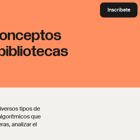
Inscríbete
conceptos
bibliotecas
iversos tipos de
algorítmicos que
as, analizar el