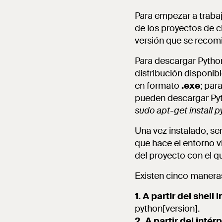
Para empezar a trabaj
de los proyectos de c
versión que se recomi
Para descargar Pytho
distribución disponi
en formato
.exe
; par
pueden descargar Pyt
sudo apt-get install p
Una vez instalado, se
que hace el entorno v
del proyecto con el qu
Existen cinco maneras 
1.
A partir del shell 
python[version].
2.
A partir del intér