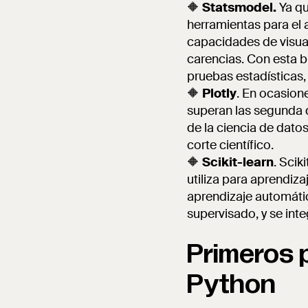
🔶
Statsmodel.
Ya qu
herramientas para el 
capacidades de visua
carencias. Con esta b
pruebas estadísticas,
🔶
Plotly
. En ocasion
superan las segunda d
de la ciencia de dato
corte científico.
🔶
Scikit-learn
. Scik
utiliza para aprendiz
aprendizaje automáti
supervisado, y se int
Primeros 
Python