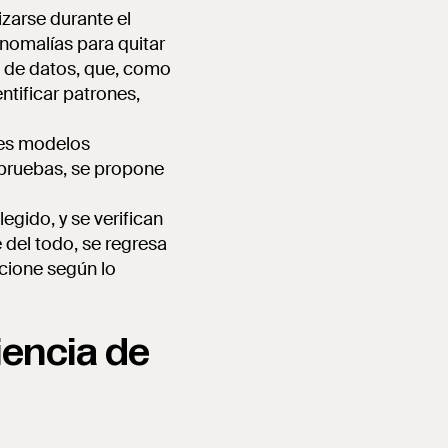
izarse durante el
anomalías para quitar
io de datos, que, como
ntificar patrones,
tes modelos
 pruebas, se propone
egido, y se verifican
 del todo, se regresa
ncione según lo
iencia de