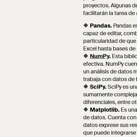
proyectos. Algunas de 
facilitarán la tarea d
🔶
Pandas.
Pandas es 
capaz de editar, comb
particularidad de que
Excel hasta bases de 
🔶
NumPy
.
Esta bibli
efectiva. NumPy cuent
un análisis de datos
trabaja con datos de 
🔶
SciPy.
SciPy es una
sumamente complejas: 
diferenciales, entre o
🔶
Matplotlib.
Es una 
de datos. Cuenta con 
datos exprese sus res
que puede integrarse