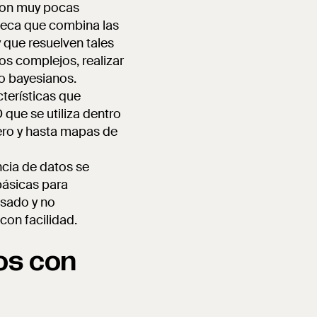
con muy pocas
oteca que combina las
 que resuelven tales
os complejos, realizar
 o bayesianos.
cterísticas que
 que se utiliza dentro
iero y hasta mapas de
ncia de datos se
básicas para
isado y no
con facilidad.
tos con