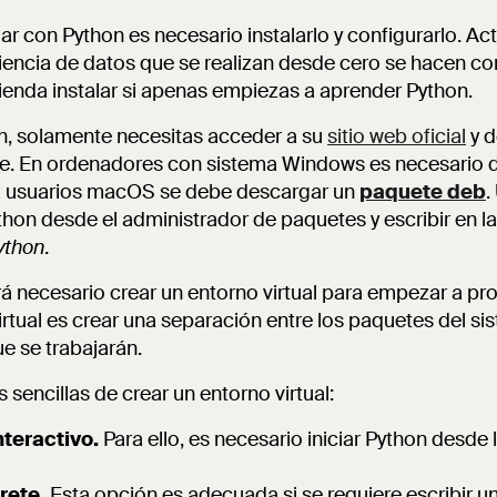
ar con Python es necesario instalarlo y configurarlo. Ac
iencia de datos que se realizan desde cero se hacen con
enda instalar si apenas empiezas a aprender Python.
n, solamente necesitas acceder a su
sitio web oficial
y d
ble. En ordenadores con sistema Windows es necesario
a usuarios macOS se debe descargar un
paquete deb
.
hon desde el administrador de paquetes y escribir en 
ython
.
rá necesario crear un entorno virtual para empezar a p
irtual es crear una separación entre los paquetes del si
e se trabajarán.
sencillas de crear un entorno virtual:
interactivo.
Para ello, es necesario iniciar Python desde
prete.
Esta opción es adecuada si se requiere escribir 