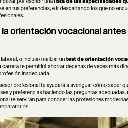
pezar por escribir una
lista de las especialidades q
e en tus preferencias, e ir descartando los que no enc
fesionales.
 la orientación vocacional antes 
laboral, o incluso realizar un
t
est de orientación voca
a carrera te permitirá ahorrar decenas de veces más di
profesión inadecuada.
sor profesional te ayudará a averiguar cómo saber qué
eses y preferencias haciendo las preguntas adecuadas, 
onal te servirán para conocer las profesiones moderna
reparatorios.