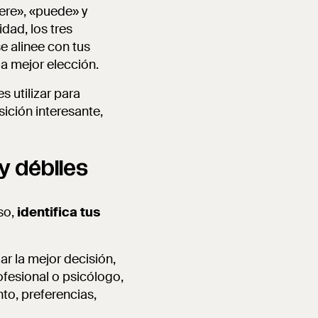
ere», «puede» y
dad, los tres
e alinee con tus
la mejor elección.
s utilizar para
ición interesante,
y débiles
so,
identifica tus
r la mejor decisión,
ofesional o psicólogo,
to, preferencias,