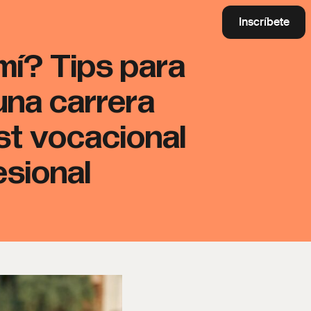
Inscríbete
mí? Tips para
una carrera
est vocacional
esional