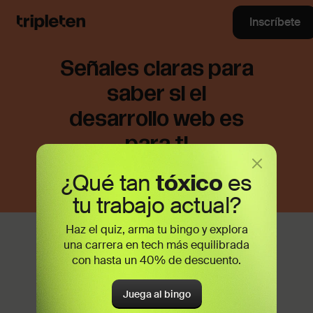
Inscríbete
Señales claras para
saber si el
desarrollo web es
para ti
¿Qué tan
tóxico
es
tu trabajo actual?
Haz el quiz, arma tu bingo y explora
Muchas personas que se interesan por
una carrera en tech más equilibrada
el desarrollo web se cuestionan
con hasta un 40% de descuento.
¿realmente es para mí?
antes de dar el
primer paso. ¡Y es completamente
Juega al bingo