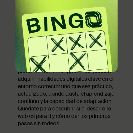
válido! Solo que, en la práctica, el
desarrollo web
se apoya mucho más
en la forma de pensar, en la curiosidad y
la disposición para aprender, que en un
talento innato. De modo que no tienes
que ser un “genio matemático” con
vocación tecnológica
para comenzar
en desarrollo web.
Si te gustaría empezar a construir el
perfil ideal de un programador, puedes
adquirir habilidades digitales clave en el
entorno correcto: uno que sea práctico,
actualizado, donde exista el aprendizaje
continuo y la capacidad de adaptación.
Quédate para descubrir si el desarrollo
web es para ti y cómo dar los primeros
pasos sin rodeos.