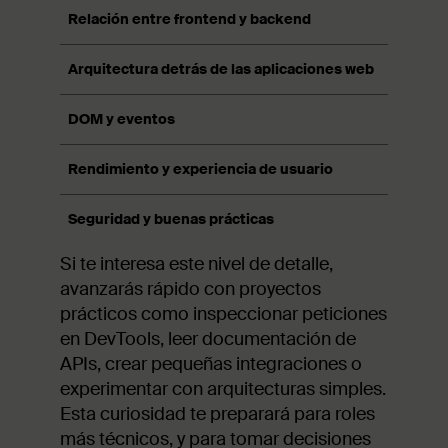
Relación entre frontend y backend
El fronte
Arquitectura detrás de las aplicaciones web
Conceptos
DOM y eventos
Conocer 
Rendimiento y experiencia de usuario
Entender 
Seguridad y buenas prácticas
La seguri
Si te interesa este nivel de detalle,
avanzarás rápido con proyectos
prácticos como inspeccionar peticiones
en DevTools, leer documentación de
APIs, crear pequeñas integraciones o
experimentar con arquitecturas simples.
Esta curiosidad te preparará para roles
más técnicos, y para tomar decisiones