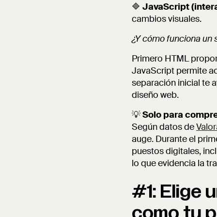
🔷
JavaScript (inter
cambios visuales.
¿Y cómo funciona un s
Primero HTML proporc
JavaScript permite a
separación inicial te 
diseño web.
💡
Solo para compr
Según datos de
Valor
auge. Durante el prim
puestos digitales, inc
lo que evidencia la tr
#1: Elige 
como tu p