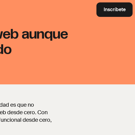
Inscríbete
 web aunque
do
idad es que no
web desde cero. Con
 funcional desde cero,