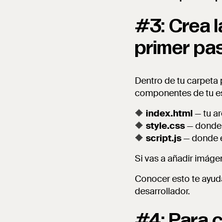
#3: Crea 
primer pa
Dentro de tu carpeta p
componentes de tu es
🔶
index.html
— tu ar
🔶
style.css
— donde d
🔶
script.js
— donde e
Si vas a añadir imáge
Conocer esto te ayuda
desarrollador.
#4: Para c