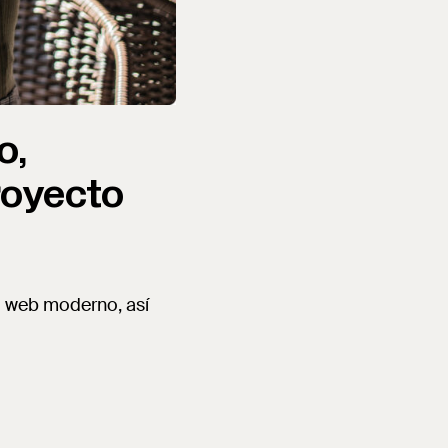
o,
royecto
io web moderno, así