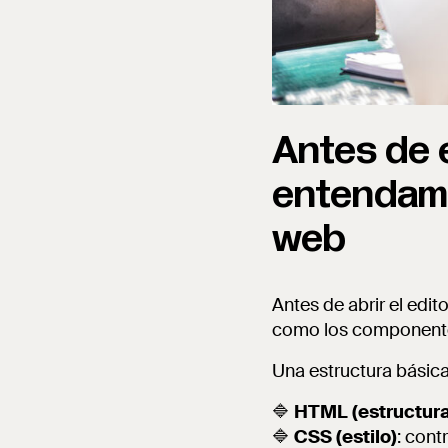
Antes de e
entendamo
web
Antes de abrir el edit
como los componente
Una estructura básica
🔷
HTML (estructura
🔷
CSS (estilo)
: cont