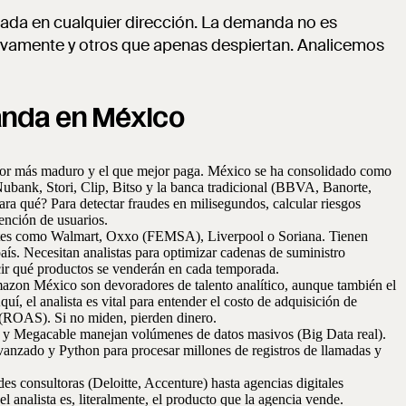
 nada en cualquier dirección. La demanda no es
sivamente y otros que apenas despiertan. Analicemos
anda en México
ctor más maduro y el que mejor paga. México se ha consolidado como
bank, Stori, Clip, Bitso y la banca tradicional (BBVA, Banorte,
ra qué? Para detectar fraudes en milisegundos, calcular riesgos
tención de usuarios.
ntes como Walmart, Oxxo (FEMSA), Liverpool o Soriana. Tienen
ís. Necesitan analistas para optimizar cadenas de suministro
cir qué productos se venderán en cada temporada.
zon México son devoradores de talento analítico, aunque también el
, el analista es vital para entender el costo de adquisición de
a (ROAS). Si no miden, pierden dinero.
 Megacable manejan volúmenes de datos masivos (Big Data real).
anzado y Python para procesar millones de registros de llamadas y
es consultoras (Deloitte, Accenture) hasta agencias digitales
l analista es, literalmente, el producto que la agencia vende.