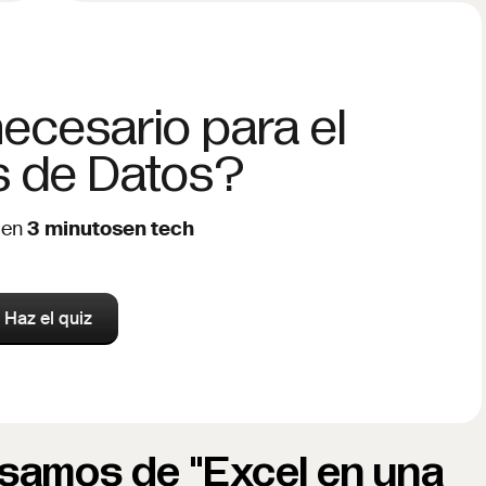
necesario para el
is de Datos?
 en
3 minutosen tech
Haz el quiz
samos de "Excel en una