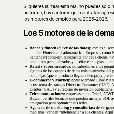
Si quieres surfear esta ola, no puedes solo
uniforme; hay sectores que contratan agre
los motores de empleo para 2025-2026.
Los 5 motores de la dem
Banca y fintech (el rey de los datos):
este es el se
un líder Fintech en Latinoamérica. Empresas como Nu
Santander) compiten ferozmente por cada cliente. ¿Pa
crediticios personalizados y diseñar estrategias de re
Retail y supermercados:
no subestimes a los giga
algunos de los equipos de datos más avanzados del pa
complejas (que el producto llegue a tiempo) y prede
E-commerce y Marketplaces:
Mercado Libre y Ama
ecosistema de startups Direct-to-Consumer (D2C). Aquí
clientes (CAC) y el retorno de inversión publicitari
Telecomunicaciones:
empresas como Telcel, AT&T y
Buscan perfiles técnicos que puedan manejar SQL av
navegación para optimizar sus redes.
Agencias de marketing y consultorías:
desde grand
medianas, venden "inteligencia" a sus clientes. Aquí e