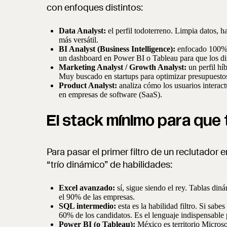
con enfoques distintos:
Data Analyst:
el perfil todoterreno. Limpia datos, h
más versátil.
BI Analyst (Business Intelligence):
enfocado 100% en
un dashboard en Power BI o Tableau para que los di
Marketing Analyst / Growth Analyst:
un perfil hí
Muy buscado en startups para optimizar presupuesto
Product Analyst:
analiza cómo los usuarios intera
en empresas de software (SaaS).
El stack mínimo para que
Para pasar el primer filtro de un reclutador 
“trío dinámico” de habilidades:
Excel avanzado:
sí, sigue siendo el rey. Tablas din
el 90% de las empresas.
SQL intermedio:
esta es la habilidad filtro. Si s
60% de los candidatos. Es el lenguaje indispensable p
Power BI (o Tableau):
México es territorio Microso