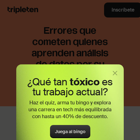
Inscríbete
Errores que
cometen quienes
aprenden análisis
de datos por su
cuenta
¿Qué tan
tóxico
es
tu trabajo actual?
Haz el quiz, arma tu bingo y explora
una carrera en tech más equilibrada
con hasta un 40% de descuento.
Aprender data desde cero por tu cuenta
hoy en día es posible. Ya sea desde tu
Juega al bingo
computadora, tablet o celular, puedes