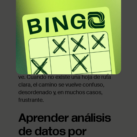
acceder a cursos gratuitos, tutoriales,
canales de YouTube y miles de recursos
disponibles para aprender datos. Esto,
si bien es una ventaja para personas que
quieren avanzar a su ritmo y explorar
áreas que realmente les despiertan su
curiosidad.
Pero, esa libertad también tiene un lado
menos atractivo y que pocas veces se
ve. Cuando no existe una hoja de ruta
clara, el camino se vuelve confuso,
desordenado y, en muchos casos,
frustrante.
Aprender análisis
de datos por