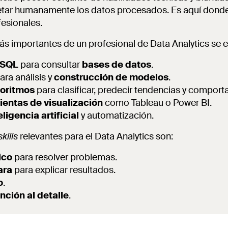
etar humanamente los datos procesados. Es aquí donde 
fesionales.
s importantes de un profesional de Data Analytics se 
SQL
para consultar
bases de datos
.
ara análisis y
construcción de modelos
.
goritmos
para clasificar, predecir tendencias y comport
ientas de visualización
como Tableau o Power BI.
eligencia artificial
y automatización.
skills
relevantes para el Data Analytics son:
ico
para resolver problemas.
ara
para explicar resultados.
o
.
nción al detalle
.