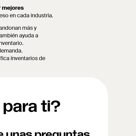
r mejores
eso en cada industria.
abandonan más y
También ayuda a
nventario.
a demanda.
ifica inventarios de
 para ti?
e unas preguntas