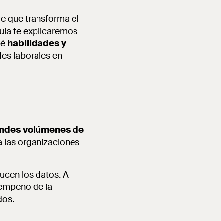
re que transforma el
guía te explicaremos
ué
habilidades y
des laborales en
randes volúmenes de
a las organizaciones
ducen los datos. A
esempeño de la
dos.