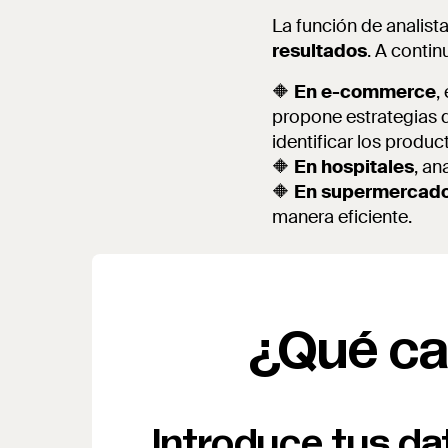
La función de analist
resultados
. A conti
🔶
En e-commerce
,
propone estrategias 
identificar los produc
🔶
En hospitales
, an
🔶
En supermercad
manera eficiente.
¿Qué ca
Introduce tus d