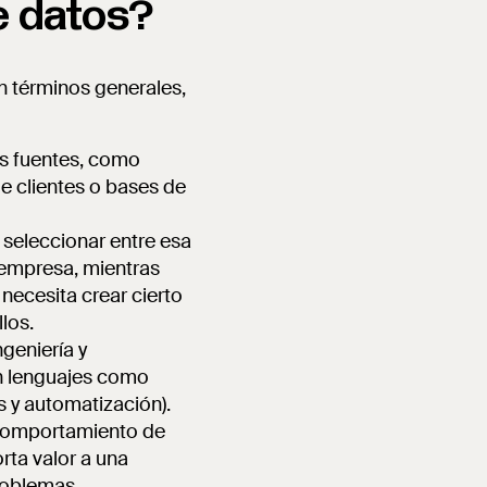
de datos?
en términos generales,
as fuentes, como
de clientes o bases de
, seleccionar entre esa
a empresa, mientras
necesita crear cierto
los.
ngeniería y
en lenguajes como
s y automatización).
 comportamiento de
orta valor a una
roblemas.