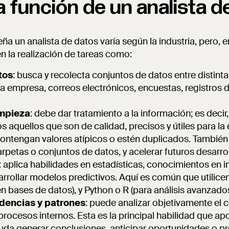
a función de un analista 
a un analista de datos varía según la industria, pero, 
en la realización de tareas como:
tos
: busca y recolecta conjuntos de datos entre distint
la empresa, correos electrónicos, encuestas, registros 
impieza
: debe dar tratamiento a la información; es decir
s aquellos que son de calidad, precisos y útiles para l
ontengan valores atípicos o estén duplicados. También 
rpetas o conjuntos de datos, y acelerar futuros desarrol
: aplica habilidades en estadísticas, conocimientos en i
rrollar modelos predictivos. Aquí es común que utilic
n bases de datos), y Python o R (para análisis avanzado
dencias y patrones
: puede analizar objetivamente el
 procesos internos. Esta es la principal habilidad que ap
yuda generar conclusiones, anticipar oportunidades o p