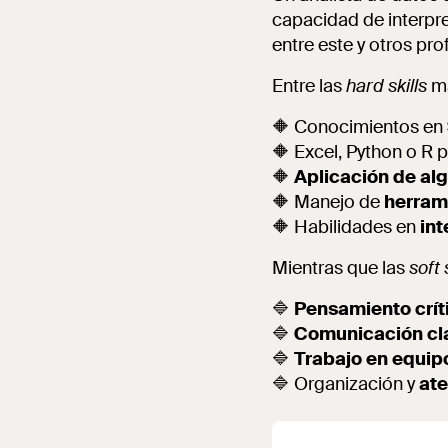
capacidad de interpr
entre este y otros pro
Entre las
hard skills
má
🔶 Conocimientos en
🔶 Excel, Python o R p
🔶
Aplicación de al
🔶 Manejo de
herram
🔶 Habilidades en
int
Mientras que las
soft 
🔷
Pensamiento crít
🔷
Comunicación cl
🔷
Trabajo en equip
🔷 Organización y
ate