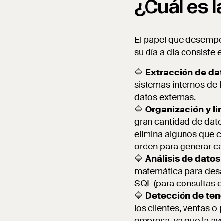
¿Cuál es l
El papel que desempeñ
su día a día consiste 
🔷
Extracción de da
sistemas internos de 
datos externas.
🔷
Organización y l
gran cantidad de dato
elimina algunos que c
orden para generar ca
🔷
Análisis de datos
matemática para desa
SQL (para consultas e
🔷
Detección de ten
los clientes, ventas o
empresa, ya que la a