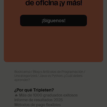
de oficina ¡y más!
¡Síguenos!
Bootcamp
/
Blog y Artículos de Programación
/
Uncategorized
/
Java vs Python: ¿Cuál debes
aprender?
¿Por qué Tripleten?
🔥 Más de 1000 graduados exitosos
Informe de resultados 2025
Métodos de pago flexibles