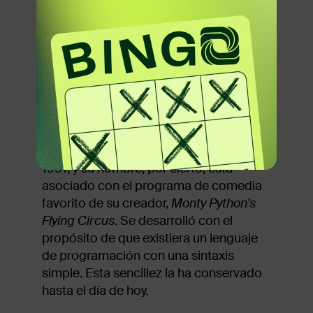
entonces incipientes dispositivos
móviles. Al día de hoy, se ha
transformado para volverse un lenguaje
portátil y confiable para crear
programas modulares y escalables para
diferentes tareas, es decir, un lenguaje
para la programación orientada a
objetos (POO).
Python
apareció un poco antes, en
1991, y su nombre, por cierto, está
asociado con el programa de comedia
favorito de su creador,
Monty Python’s
Flying Circus
. Se desarrolló con el
propósito de que existiera un lenguaje
de programación con una sintaxis
simple. Esta sencillez la ha conservado
hasta el día de hoy.