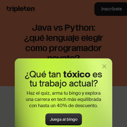
Inscríbete
Java vs Python:
¿qué lenguaje elegir
como programador
novato?
¿Qué tan
tóxico
es
tu trabajo actual?
Haz el quiz, arma tu bingo y explora
Java
fue lanzado en 1995 con el fin de
una carrera en tech más equilibrada
que un lenguaje de programación
con hasta un 40% de descuento.
pudiera funcionar en diferentes
dispositivos y plataformas, incluidos los
Juega al bingo