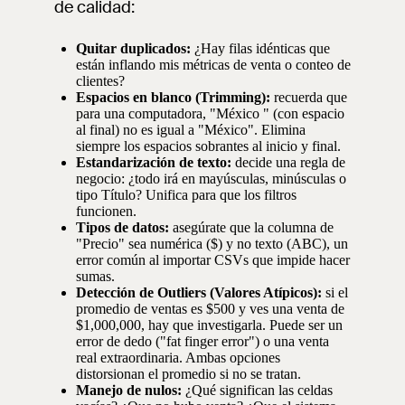
de calidad:
Quitar duplicados:
¿Hay filas idénticas que
están inflando mis métricas de venta o conteo de
clientes?
Espacios en blanco (Trimming):
recuerda que
para una computadora, "México " (con espacio
al final) no es igual a "México". Elimina
siempre los espacios sobrantes al inicio y final.
Estandarización de texto:
decide una regla de
negocio: ¿todo irá en mayúsculas, minúsculas o
tipo Título? Unifica para que los filtros
funcionen.
Tipos de datos:
asegúrate que la columna de
"Precio" sea numérica ($) y no texto (ABC), un
error común al importar CSVs que impide hacer
sumas.
Detección de Outliers (Valores Atípicos):
si el
promedio de ventas es $500 y ves una venta de
$1,000,000, hay que investigarla. Puede ser un
error de dedo ("fat finger error") o una venta
real extraordinaria. Ambas opciones
distorsionan el promedio si no se tratan.
Manejo de nulos:
¿Qué significan las celdas