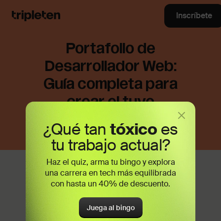
Inscríbete
Portafolio de
Desarrollador Web:
Guía completa para
crear el tuyo
¿Qué tan
tóxico
es
tu trabajo actual?
Haz el quiz, arma tu bingo y explora
una carrera en tech más equilibrada
con hasta un 40% de descuento.
Juega al bingo