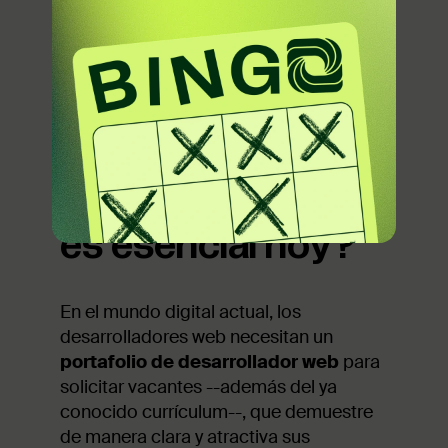
¿Por qué un
portafolio de
desarrollador web
es esencial hoy?
En el mundo digital actual, los
desarrolladores web necesitan un
portafolio de desarrollador web
para
solicitar vacantes --además del ya
conocido currículum--, que demuestre
de manera clara y atractiva sus