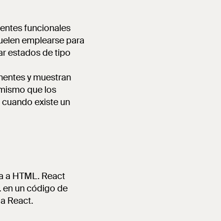
nentes funcionales
uelen emplearse para
ar estados de tipo
nentes y muestran
 mismo que los
 cuando existe un
da a HTML. React
L
en un código de
 a React.