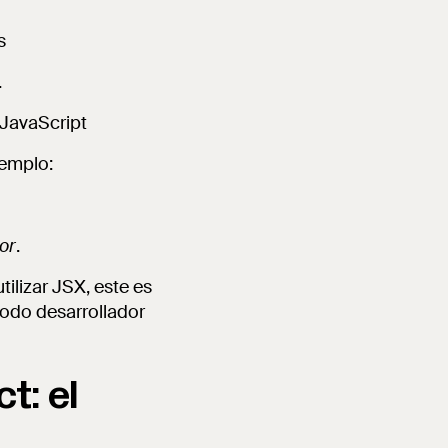
s
.
 JavaScript
jemplo:
or
.
ilizar JSX, este es
 todo desarrollador
t: el