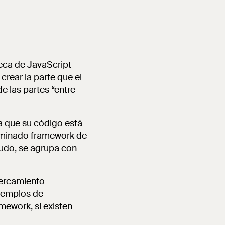
teca de JavaScript
crear la parte que el
e las partes “entre
ca que su código está
nominado framework de
nudo, se agrupa con
cercamiento
Ejemplos de
mework, sí existen