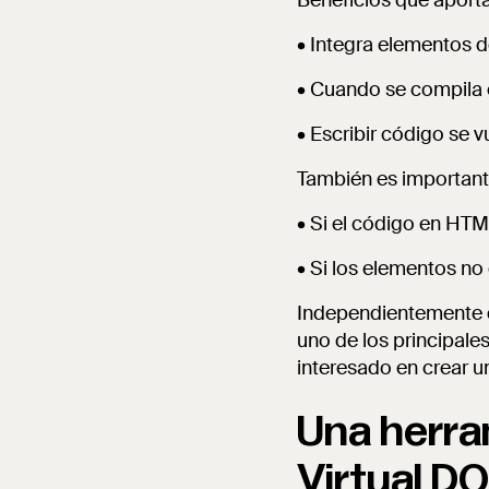
Beneficios que aport
• Integra elementos 
• Cuando se compila e
• Escribir código se 
También es importante
• Si el código en HTM
• Si los elementos n
Independientemente de
uno de los principale
interesado en crear un
Una herram
Virtual D