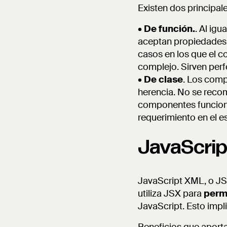
Existen dos principa
•
De función.
. Al ig
aceptan propiedades 
casos en los que el c
complejo. Sirven per
•
De clase
. Los com
herencia. No se reco
componentes funciona
requerimiento en el 
JavaScrip
JavaScript XML, o JS
utiliza JSX para
permi
JavaScript. Esto impl