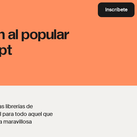
Inscríbete
 al popular
pt
s librerías de
l para todo aquel que
 maravillosa