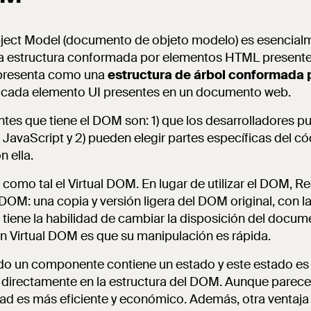
ct Model (documento de objeto modelo) es esencialm
a estructura conformada por elementos HTML presentes
 presenta como una
estructura de árbol conformada 
r cada elemento UI presentes en un documento web.
tes que tiene el DOM son: 1) que los desarrolladores p
 JavaScript y 2) pueden elegir partes específicas del có
 ella.
omo tal el Virtual DOM. En lugar de utilizar el DOM, Rea
OM: una copia y versión ligera del DOM original, con la
 tiene la habilidad de cambiar la disposición del docum
on Virtual DOM es que su manipulación es rápida.
do un componente contiene un estado y este estado es a
 directamente en la estructura del DOM. Aunque parec
ad es más eficiente y económico. Además, otra ventaja