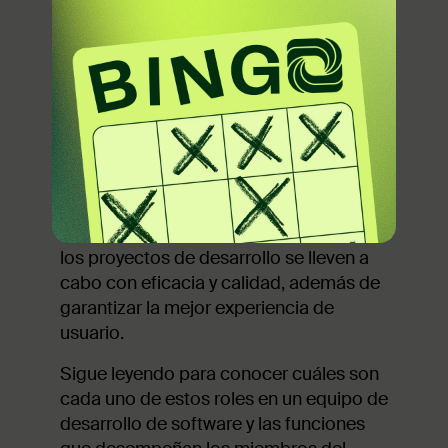
En cualquier proyecto de desarrollo de
software, un equipo diverso de
profesionales colabora para crear
soluciones de software funcionales y
fáciles de usar. Cada función dentro del
equipo es crucial, desde los
desarrolladores técnicos, hasta los
diseñadores creativos y gestores
estratégicos. Comprender la
contribución de cada uno posibilita que
los proyectos de desarrollo se lleven a
cabo con eficacia y calidad, además de
garantizar la mejor experiencia de
usuario.
Sigue leyendo para conocer cuáles son
cada uno de estos roles en un equipo de
desarrollo de software y las funciones