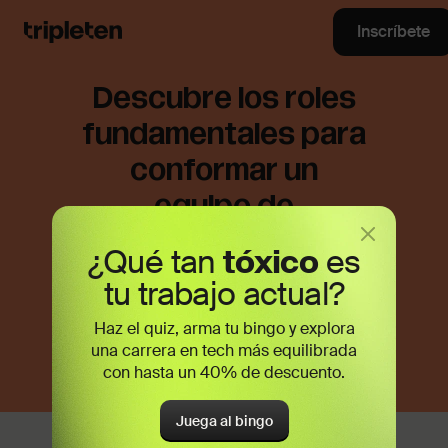
Inscríbete
Descubre los roles
fundamentales para
conformar un
equipo de
desarrollo de
¿Qué tan
tóxico
es
software para el
tu trabajo actual?
éxito
Haz el quiz, arma tu bingo y explora
una carrera en tech más equilibrada
con hasta un 40% de descuento.
Juega al bingo