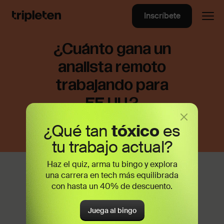
Inscríbete
¿Cuánto gana un
analista remoto
trabajando para
EE.UU.?
¿Qué tan
tóxico
es
tu trabajo actual?
Haz el quiz, arma tu bingo y explora
El 2020 marcó un antes y un después
una carrera en tech más equilibrada
en la historia del trabajo remoto: dejó de
con hasta un 40% de descuento.
ser un
privilegio
para unos pocos y se
volvió la norma en todo el mundo. Si
Juega al bingo