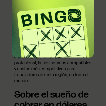
bien esta situación duró apenas algunos
meses, miles de personas a partir de
entonces comenzaron a ganar en
dólares viviendo en México, Chile, Brasil,
y algunos países de Europa.
Muchas empresas de Estados Unidos
comenzaron a ofrecer empleos
internacionales en datos, especialmente
en países de Latinoamérica. Esto creó
una combinación de alto nivel
profesional, husos horarios compatibles
y costos más competitivos para
trabajadores de esta región, en todo el
mundo.
Sobre el sueño de
cobrar en dólares