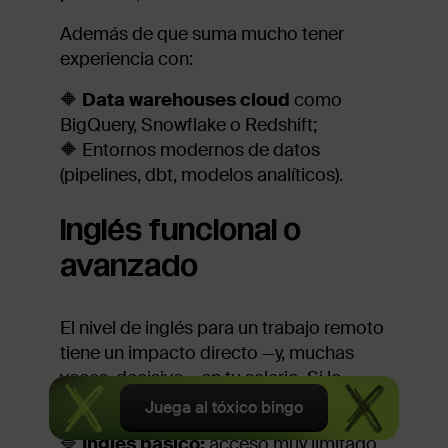
Además de que suma mucho tener
experiencia con:
🔶
Data warehouses cloud
como
BigQuery, Snowflake o Redshift;
🔶 Entornos modernos de datos
(pipelines, dbt, modelos analíticos).
Inglés funcional o
avanzado
El nivel de inglés para un trabajo remoto
tiene un impacto directo —y, muchas
veces, decisivo— en tu salario. Si lo
ponemos en términos generales:
Juega al tóxico bingo
🔷
Inglés básico:
acceso muy limitado