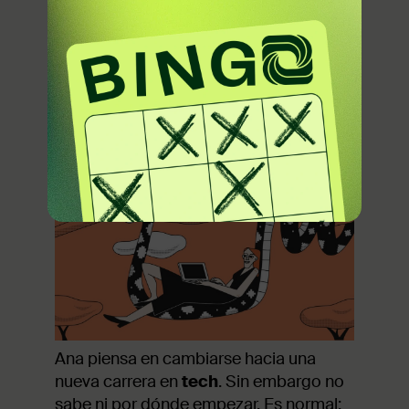
actualmente no está satisfecha con su
carrera profesional. Siente que no tiene
posibilidades de crecimiento
personales, laborales y tampoco
salariales. Está en un punto de su vida,
donde se siente estancada.
Ana piensa en cambiarse hacia una
nueva carrera en
tech
. Sin embargo no
sabe ni por dónde empezar. Es normal: