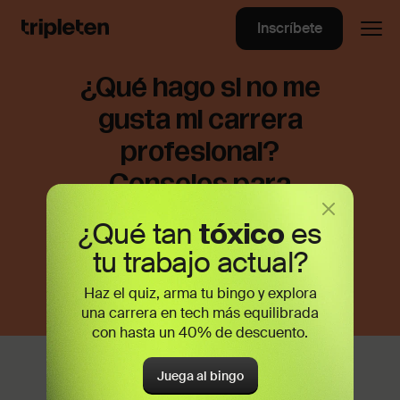
Inscríbete
¿Qué hago si no me
gusta mi carrera
profesional?
Consejos para
encontrar tu
¿Qué tan
tóxico
es
verdadera vocación
tu trabajo actual?
Haz el quiz, arma tu bingo y explora
una carrera en tech más equilibrada
con hasta un 40% de descuento.
Conoce la historia de Ana. Al igual que
Juega al bingo
muchas otras profesionistas,