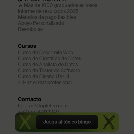
🔥 Más de 1000 graduados exitosos
Informe de resultados 2025
Métodos de pago flexibles
Apoyo Personalizado
Reembolso
Cursos
Curso de Desarrollo Web
Curso de Científico de Datos
Curso de Analista de Datos
Curso de Tester de Software
Curso de Diseño UX/UI
✨ Haz el test profesional
Contacto
helpme@tripleten.com
+52 (55) 4741 1249
TripleTen Inc.
Juega al tóxico bingo
1603 Capitol Ave
,
Suite #512A
,