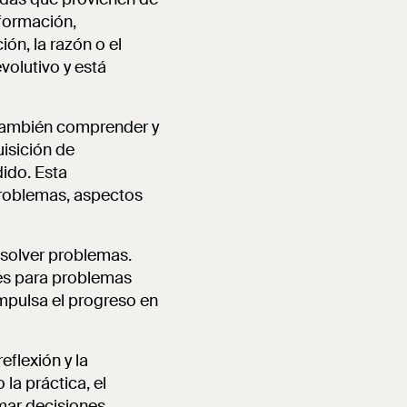
nformación,
ón, la razón o el
volutivo y está
 también comprender y
isición de
dido. Esta
problemas, aspectos
esolver problemas.
nes para problemas
mpulsa el progreso en
eflexión y la
la práctica, el
mar decisiones