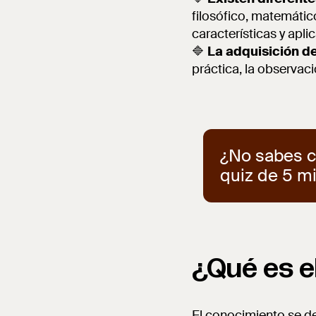
filosófico, matemático
características y apli
🔷
La adquisición d
práctica, la observació
¿No sabes cu
quiz de 5 m
¿Qué es e
El conocimiento se d