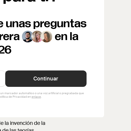
e unas preguntas
rera
en la
026
e la invención de la
 de las teorías