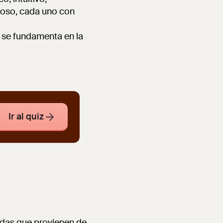
igioso, cada uno con
se fundamenta en la
Ir al quiz
adas que provienen de