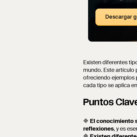
Descargar g
Existen diferentes t
mundo. Este artículo 
ofreciendo ejemplos 
cada tipo se aplica e
Puntos Clav
🔷
El conocimiento 
reflexiones
, y es es
🔷
Existen diferent