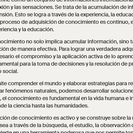
lexión y las sensaciones. Se trata de la acumulación de i
ión. Esto se logra a través de la experiencia, la educaci
proceso de adquisición de conocimiento es continuo, e
riencia y la educación.
nocimiento no solo implica acumular información, sino
ción de manera efectiva. Para lograr una verdadera adqu
sario el compromiso y la aplicación activa de lo apren
mental para la toma de decisiones y la resolución de 
 social.
ite comprender el mundo y elaborar estrategias para r
diar fenómenos naturales, podemos desarrollar solucio
 el conocimiento es fundamental en la vida humana e i
de la ciencia hasta las humanidades.
ción de conocimiento es activo y se construye sobre la r
sea a través de la búsqueda, el estudio, la observación o 
ierte en una herramienta poderosa que nos permite to