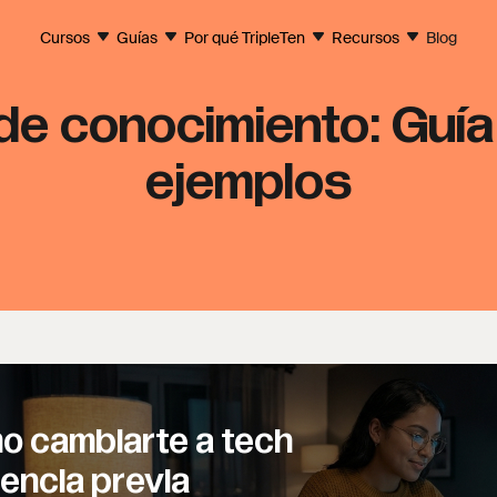
Cursos
Guías
Por qué TripleTen
Recursos
Blog
 de conocimiento: Guía
ejemplos
o cambiarte a tech
iencia previa