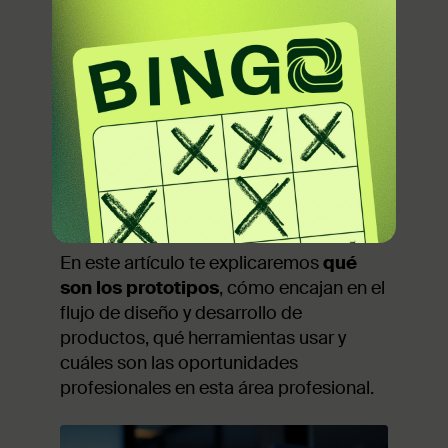
el desarrollo de software, la ingeniería, la
mecatrónica o cualquier profesión que
busca crear un producto o una
experiencia. Desde los primeros
bocetos de los productos, hasta los
prototipos interactivos de alta fidelidad,
este proceso transforma
ideas en
soluciones tangibles
que los usuarios
pueden probar, evaluar y mejorar.
En este artículo te explicaremos
qué
son los prototipos
, cómo encajan en el
flujo de diseño y desarrollo de
productos, qué herramientas usar y
cuáles son las oportunidades
profesionales en esta área profesional.