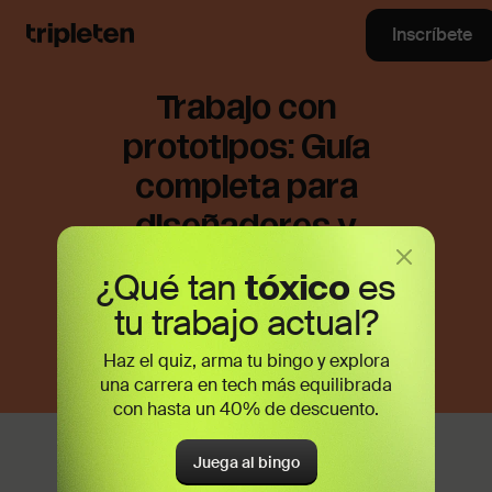
Inscríbete
Trabajo con
prototipos: Guía
completa para
diseñadores y
desarrolladores de
¿Qué tan
tóxico
es
productos
tu trabajo actual?
Haz el quiz, arma tu bingo y explora
una carrera en tech más equilibrada
con hasta un 40% de descuento.
Trabajar con prototipos es una parte
Juega al bingo
fundamental en la industria del diseño,