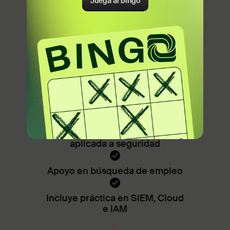
Juega al bingo
Javier Damiani
Antes:
Administración y Gestión de
Empresas
Sin necesidad de experiencia
12 investigaciones reales para tu
portafolio
Detección, automatización e IA
aplicada a seguridad
Apoyo en búsqueda de empleo
Incluye práctica en SIEM, Cloud
e IAM