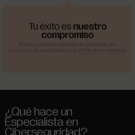
Tu éxito es
nuestro
compromiso
Si no te contratan después de graduarte del
bootcamp, te reembolsamos el
10
0% de tu matrícula
¿Qué hace un
Especialista en
Ciberseguridad?