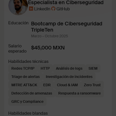
Especialista en Ciberseguridad
LinkedIn
GitHub
Educación
Bootcamp de Ciberseguridad
TripleTen
Marzo – Octubre 2025
Salario
$45,000 MXN
esperado
Habilidades técnicas
Redes TCP/IP
HTTP
Análisis de logs
SIEM
Triage de alertas
Investigación de incidentes
MITRE ATT&CK
EDR
Cloud & IAM
Zero Trust
Detección de amenazas
Respuesta a ransomware
GRC y Compliance
Habilidades blandas