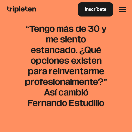
Inscríbete
“Tengo más de 30 y
me siento
estancado. ¿Qué
opciones existen
para reinventarme
profesionalmente?”
Así cambió
Fernando Estudillo