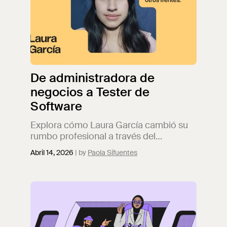
De administradora de
negocios a Tester de
Software
Explora cómo Laura García cambió su
rumbo profesional a través del
bootcamp TripleTen: de administración
Abril 14, 2026
Paola Sifuentes
de negocios a Tester de Software en tan
solo unos meses.