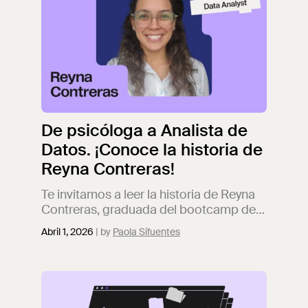
De psicóloga a Analista de
Datos. ¡Conoce la historia de
Reyna Contreras!
Te invitamos a leer la historia de Reyna
Contreras, graduada del bootcamp de
Análisis de Datos. Psicóloga que
Abril 1, 2026
Paola Sifuentes
actualmente aplica sus conocimientos
dentro del mundo tech.