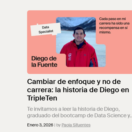
Cambiar de enfoque y no de
carrera: la historia de Diego en
TripleTen
Te invitamos a leer la historia de Diego,
graduado del bootcamp de Data Science y
hoy Especialista en Datos en JATO
Enero 3, 2026
Paola Sifuentes
Dynamics, empresa líder en análisis de