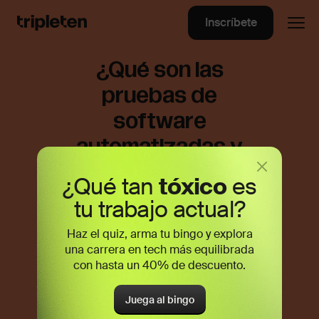
Inscríbete
¿Qué son las
pruebas de
software
automatizadas y
cómo empezar la
¿Qué tan
tóxico
es
automatización de
tu trabajo actual?
pruebas de
Haz el quiz, arma tu bingo y explora
software
una carrera en tech más equilibrada
con hasta un 40% de descuento.
Juega al bingo