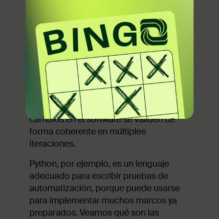
Las automatización de pruebas de
software utilizan herramientas y
secuencias de comandos
especializados para ejecutar las
pruebas, lo que reduce el esfuerzo
manual y aumenta la precisión. Son
parte integral del desarrollo de software
moderno para garantizar que los
cambios en el software se validen de
forma coherente en múltiples
iteraciones.
Python, por ejemplo, es un lenguaje
adecuado para escribir pruebas de
automatización, porque puede usarse
para implementar muchos marcos ya
preparados. Veamos qué son las