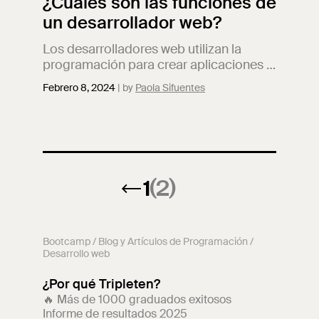
¿Cuáles son las funciones de
un desarrollador web?
Los desarrolladores web utilizan la
programación para crear aplicaciones y
sitios web que sean fáciles de usar,
Febrero 8, 2024
Paola Sifuentes
intuitivas, atractivas y optimizadas.
Exploremos a profundidad qué hace un
desarrollador web y qué se necesita
para serlo.
←
1
(2)
Bootcamp
/
Blog y Artículos de Programación
/
Desarrollo web
¿Por qué Tripleten?
🔥 Más de 1000 graduados exitosos
Informe de resultados 2025