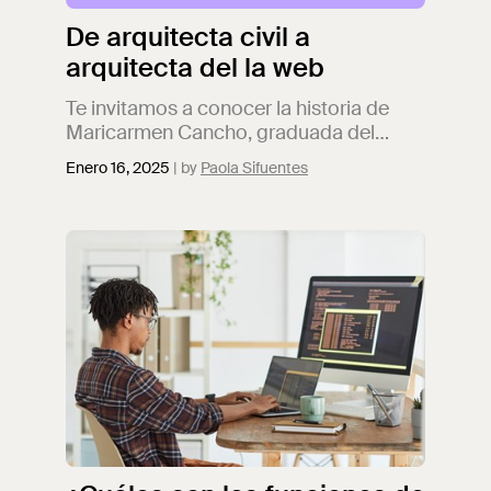
De arquitecta civil a
arquitecta del la web
Te invitamos a conocer la historia de
Maricarmen Cancho, graduada del
bootcamp de Web Developer, y quien
Enero 16, 2025
Paola Sifuentes
decidió cambiar totalmente el rumbo de
su carrera profesional.