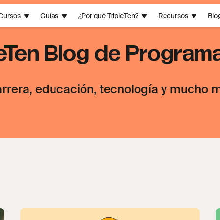
Cursos
Guías
¿Por qué TripleTen?
Recursos
Blo
leTen Blog de Program
rrera, educación, tecnología y mucho m