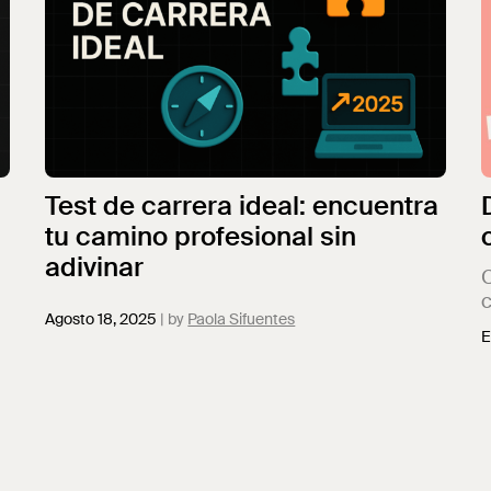
Test de carrera ideal: encuentra
tu camino profesional sin
adivinar
C
c
Agosto 18, 2025
Paola Sifuentes
p
E
n