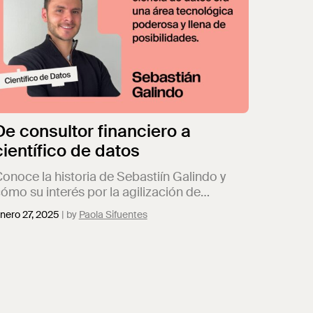
De consultor financiero a
científico de datos
onoce la historia de Sebastiín Galindo y
ómo su interés por la agilización de
rocesos y la optimización inteligente de
nero 27, 2025
Paola Sifuentes
egocios lo llevó a la ciencia de datos.