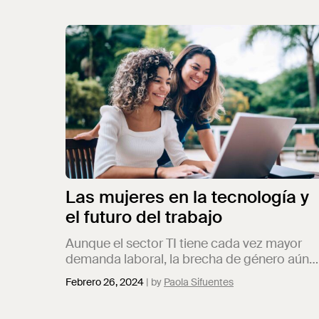
Las mujeres en la tecnología y
el futuro del trabajo
Aunque el sector TI tiene cada vez mayor
demanda laboral, la brecha de género aún
impide una mayor participación de mujeres
Febrero 26, 2024
Paola Sifuentes
estas áreas. En este artículo exploramos el
papel de las mujeres en la tecnología y por