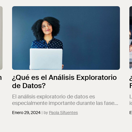
u
n
¿Qué es el Análisis Exploratorio
de Datos?
El análisis exploratorio de datos es
L
especialmente importante durante las fases
i
,
iniciales del análisis de datos para
p
Enero 29, 2024
Paola Sifuentes
E
comprender mejor los datos, identificar
E
patrones y prepararnos para los siguientes
h
pasos. Te contamos todo sobre este tipo de